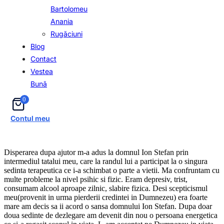
Bartolomeu
Anania
Rugăciuni
Blog
Contact
Vestea
Bună
0
Contul meu
Disperarea dupa ajutor m-a adus la domnul Ion Stefan prin
intermediul tatalui meu, care la randul lui a participat la o singura
sedinta terapeutica ce i-a schimbat o parte a vietii. Ma confruntam cu
multe probleme la nivel psihic si fizic. Eram depresiv, trist,
consumam alcool aproape zilnic, slabire fizica. Desi scepticismul
meu(provenit in urma pierderii credintei in Dumnezeu) era foarte
mare am decis sa ii acord o sansa domnului Ion Stefan. Dupa doar
doua sedinte de dezlegare am devenit din nou o persoana energetica