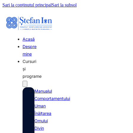
Sari la conținutul principal
Sari la subsol
Acasă
Despre
mine
Cursuri
şi
programe
Manualul
Comportamentului
Uman
Înălţarea
Omului
Divin