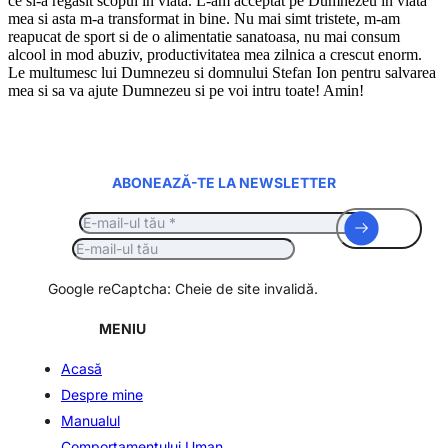
ce si-a regasit scopul in viata. L-am acceptat pe Dumnezeu in viata
mea si asta m-a transformat in bine. Nu mai simt tristete, m-am
reapucat de sport si de o alimentatie sanatoasa, nu mai consum
alcool in mod abuziv, productivitatea mea zilnica a crescut enorm.
Le multumesc lui Dumnezeu si domnului Stefan Ion pentru salvarea
mea si sa va ajute Dumnezeu si pe voi intru toate! Amin!
ABONEAZĂ-TE LA NEWSLETTER
Google reCaptcha: Cheie de site invalidă.
MENIU
Acasă
Despre mine
Manualul
Comportamentului Uman