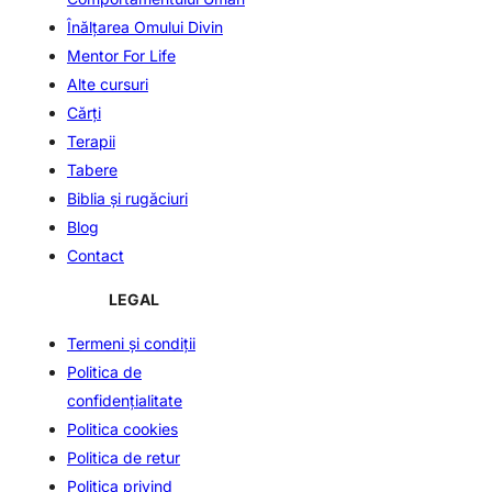
Înălţarea Omului Divin
Mentor For Life
Alte cursuri
Cărți
Terapii
Tabere
Biblia și rugăciuri
Blog
Contact
LEGAL
Termeni şi condiţii
Politica de
confidenţialitate
Politica cookies
Politica de retur
Politica privind