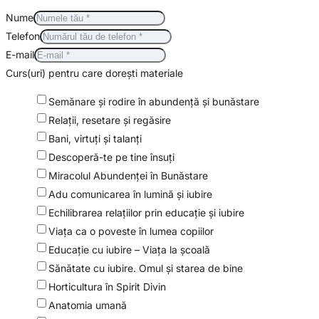
Nume
Telefon
E-mail
Curs(uri) pentru care dorești materiale
Semănare şi rodire în abundenţă şi bunăstare
Relaţii, resetare şi regăsire
Bani, virtuți și talanți
Descoperă-te pe tine însuţi
Miracolul Abundenței în Bunăstare
Adu comunicarea în lumină şi iubire
Echilibrarea relaţiilor prin educaţie şi iubire
Viaţa ca o poveste în lumea copiilor
Educaţie cu iubire – Viaţa la şcoală
Sănătate cu iubire. Omul şi starea de bine
Horticultura în Spirit Divin
Anatomia umană