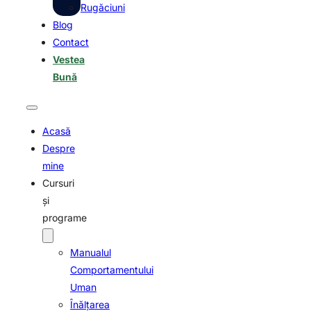
Rugăciuni
Blog
Contact
Vestea
Bună
Acasă
Despre
mine
Cursuri
şi
programe
Manualul
Comportamentului
Uman
Înălţarea