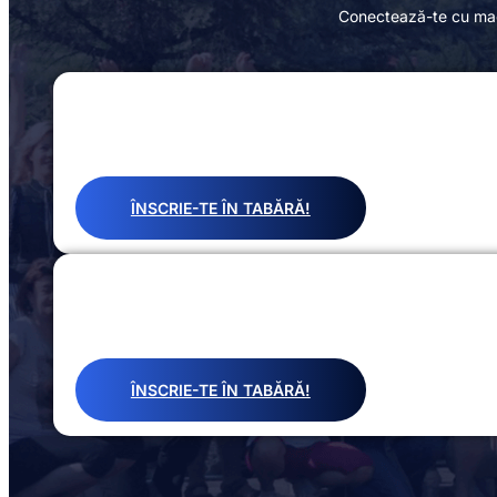
Conectează-te cu maes
ÎNSCRIE-TE ÎN TABĂRĂ!
ÎNSCRIE-TE ÎN TABĂRĂ!