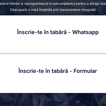
trul interior și reprogramează-ți subconștientul pentru a atinge st
Descoperă o viață împlinită prin transcendere integrală!
Înscrie-te în tabără - Whatsapp
Înscrie-te în tabără - Formular