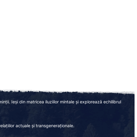
oare
nții. Ieși din matricea iluziilor mintale și explorează echilibrul
ațiilor actuale și transgeneraționale.