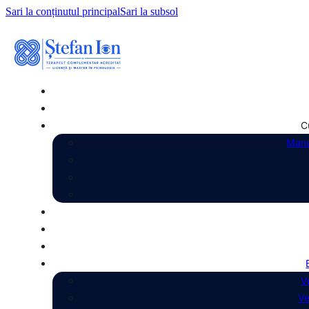
Sari la conținutul principal
Sari la subsol
C
Manu
V
Ve