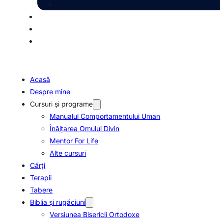
Acasă
Despre mine
Cursuri şi programe
Manualul Comportamentului Uman
Înălţarea Omului Divin
Mentor For Life
Alte cursuri
Cărți
Terapii
Tabere
Biblia şi rugăciuni
Versiunea Bisericii Ortodoxe