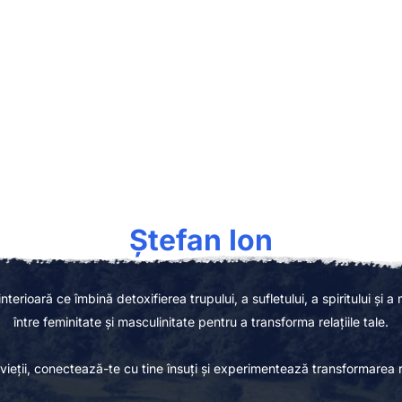
ere inițiatice și transformat
Ștefan Ion
ioară ce îmbină detoxifierea trupului, a sufletului, a spiritului și a mi
între feminitate și masculinitate pentru a transforma relațiile tale.
eții, conectează-te cu tine însuți și experimentează transformarea rel