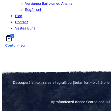
Versiunea Bartolomeu Anania
Rugăciuni
Blog
Contact
Vestea Bună
0
Contul meu
Tab
Descoperă armonizarea integrală cu Ștefan Ion - o călătorie inter
Aprofundează decodificarea codului vi