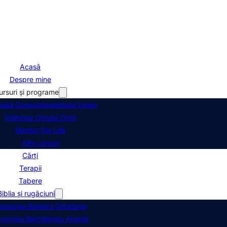
Acasă
Despre mine
ursuri şi programe
alul Comportamentului Uman
Înălţarea Omului Divin
Mentor For Life
Alte cursuri
Cărți
Terapii
Tabere
Biblia şi rugăciuni
ersiunea Bisericii Ortodoxe
rsiunea Bartolomeu Anania