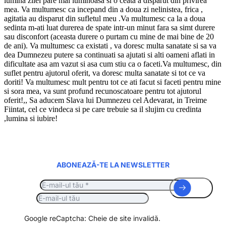
lumina zilei pare mai luminoasa si o ceata a disparut din privirea
mea. Va multumesc ca incepand din a doua zi nelinistea, frica ,
agitatia au disparut din sufletul meu .Va multumesc ca la a doua
sedinta m-ati luat durerea de spate intr-un minut fara sa simt durere
sau disconfort (aceasta durere o purtam cu mine de mai bine de 20
de ani). Va multumesc ca existati , va doresc multa sanatate si sa va
dea Dumnezeu putere sa continuati sa ajutati si alti oameni aflati in
dificultate asa am vazut si asa cum stiu ca o faceti.Va multumesc, din
suflet pentru ajutorul oferit, va doresc multa sanatate si tot ce va
doriti! Va multumesc mult pentru tot ce ati facut si faceti pentru mine
si sora mea, va sunt profund recunoscatoare pentru tot ajutorul
oferit!,, Sa aducem Slava lui Dumnezeu cel Adevarat, in Treime
Fiintat, cel ce vindeca si pe care trebuie sa il slujim cu credinta
,lumina si iubire!
ABONEAZĂ-TE LA NEWSLETTER
Google reCaptcha: Cheie de site invalidă.