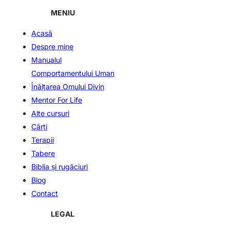
MENIU
Acasă
Despre mine
Manualul
Comportamentului Uman
Înălţarea Omului Divin
Mentor For Life
Alte cursuri
Cărți
Terapii
Tabere
Biblia și rugăciuri
Blog
Contact
LEGAL