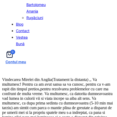
Bartolomeu
Anania
Rugăciuni
Blog
Contact
Vestea
Bună
0
Contul meu
Vindecarea Mirelei din Anglia(Tratament la distanta) ,, Va
multumesc! Pentru ca am avut sansa sa va cunosc, pentru ca v-am
rapit din timpul pretios,pentru rezolvarea problemelor cu care ma
confrunt de multa vreme. Va multumesc, ca datorita dumneavoastra
vad lumea in culorii vii si viata incepe sa aiba alt sens. Va
multumesc, ca dupa prima sedinta cu dumneavoastra (5-10 min mai
tarziu) am simtit cum parca o mantie plina de greutate a disparut de
pe umerii mei si la propriu spatele meu s-a indreptat, ca pana si