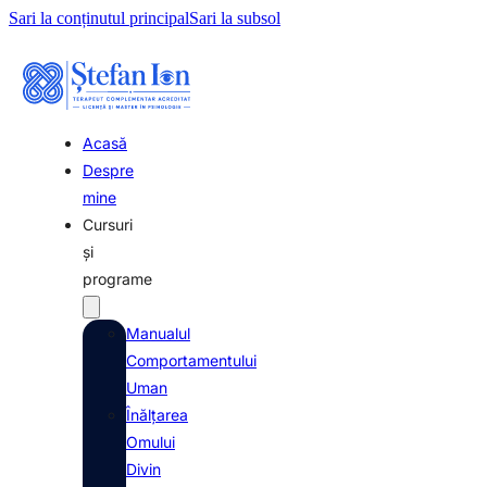
Sari la conținutul principal
Sari la subsol
Acasă
Despre
mine
Cursuri
şi
programe
Manualul
Comportamentului
Uman
Înălţarea
Omului
Divin