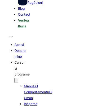
Rugăciuni
Blog
Contact
Vestea
Bună
Acasă
Despre
mine
Cursuri
şi
programe
Manualul
Comportamentului
Uman
Înălţarea