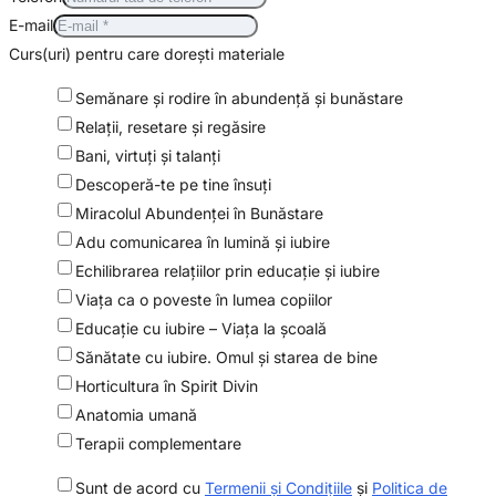
E-mail
Curs(uri) pentru care dorești materiale
Semănare şi rodire în abundenţă şi bunăstare
Relaţii, resetare şi regăsire
Bani, virtuți și talanți
Descoperă-te pe tine însuţi
Miracolul Abundenței în Bunăstare
Adu comunicarea în lumină şi iubire
Echilibrarea relaţiilor prin educaţie şi iubire
Viaţa ca o poveste în lumea copiilor
Educaţie cu iubire – Viaţa la şcoală
Sănătate cu iubire. Omul şi starea de bine
Horticultura în Spirit Divin
Anatomia umană
Terapii complementare
Sunt de acord cu
Termenii și Condițiile
și
Politica de