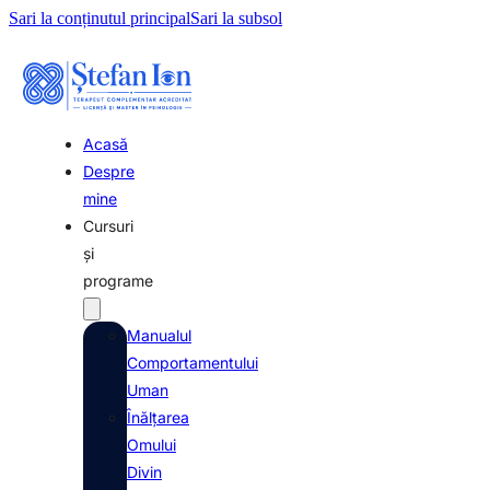
Sari la conținutul principal
Sari la subsol
Acasă
Despre
mine
Cursuri
şi
programe
Manualul
Comportamentului
Uman
Înălţarea
Omului
Divin