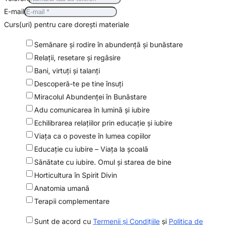
E-mail
Curs(uri) pentru care dorești materiale
Semănare şi rodire în abundenţă şi bunăstare
Relaţii, resetare şi regăsire
Bani, virtuți și talanți
Descoperă-te pe tine însuţi
Miracolul Abundenței în Bunăstare
Adu comunicarea în lumină şi iubire
Echilibrarea relaţiilor prin educaţie şi iubire
Viaţa ca o poveste în lumea copiilor
Educaţie cu iubire – Viaţa la şcoală
Sănătate cu iubire. Omul şi starea de bine
Horticultura în Spirit Divin
Anatomia umană
Terapii complementare
Sunt de acord cu
Termenii și Condițiile
și
Politica de