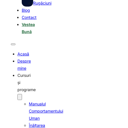
Rugăciuni
Blog
Contact
Vestea
Bună
Acasă
Despre
mine
Cursuri
şi
programe
Manualul
Comportamentului
Uman
Înălţarea