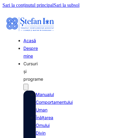
Sari la conținutul principal
Sari la subsol
Acasă
Despre
mine
Cursuri
şi
programe
Manualul
Comportamentului
Uman
Înălţarea
Omului
Divin