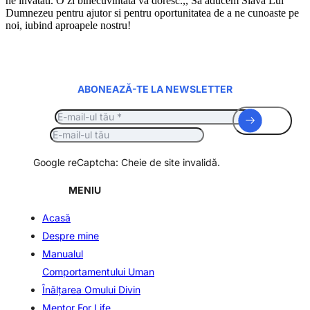
ne invatati. O zi binecuvintata va doresc.,, Sa aducem Slava Lui
Dumnezeu pentru ajutor si pentru oportunitatea de a ne cunoaste pe
noi, iubind aproapele nostru!
ABONEAZĂ-TE LA NEWSLETTER
Google reCaptcha: Cheie de site invalidă.
MENIU
Acasă
Despre mine
Manualul
Comportamentului Uman
Înălţarea Omului Divin
Mentor For Life