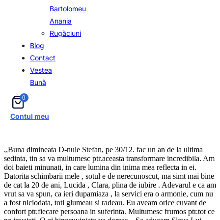
Bartolomeu
Anania
Rugăciuni
Blog
Contact
Vestea
Bună
0
Contul meu
,,Buna dimineata D-nule Stefan, pe 30/12. fac un an de la ultima
sedinta, tin sa va multumesc ptr.aceasta transformare incredibila. Am
doi baieti minunati, in care lumina din inima mea reflecta in ei.
Datorita schimbarii mele , sotul e de nerecunoscut, ma simt mai bine
de cat la 20 de ani, Lucida , Clara, plina de iubire . Adevarul e ca am
vrut sa va spun, ca ieri dupamiaza , la servici era o armonie, cum nu
a fost niciodata, toti glumeau si radeau. Eu aveam orice cuvant de
confort ptr.fiecare persoana in suferinta. Multumesc frumos ptr.tot ce