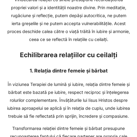
propriei valori și a identității noastre divine. Prin meditație,
rugăciune și reflecție, putem depăși autocritica, ne putem
ierta greșelile și ne putem accepta vulnerabilitățile. Acest
proces deschide calea către o viață trăită în iubire și armonie,
ceea ce se reflectă în relațiile cu ceilalți.
Echilibrarea relațiilor cu ceilalți
1. Relația dintre femeie și bărbat
În viziunea Terapiei de lumină și iubire, relația dintre femeie și
bărbat este bazată pe iubire, respect reciproc și înțelegerea
rolurilor complementare. Învățăturile lui Iisus Hristos despre
iubirea aproapelui se aplică și în relația de cuplu, unde iubirea
trebuie să fie reflectată prin sprijin, încredere și compasiune.
Transformarea relației dintre femeie și bărbat presupune
recunoașterea faptului că fiecare partener are propria cale