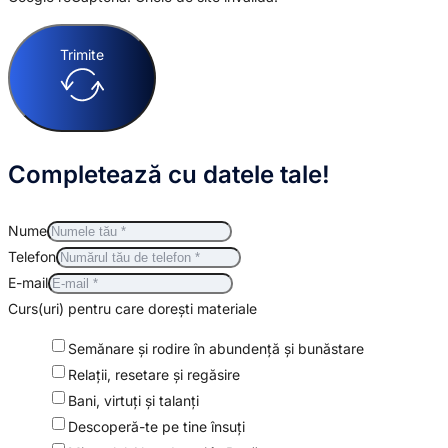
Trimite
Completează cu datele tale!
Nume
Telefon
E-mail
Curs(uri) pentru care dorești materiale
Semănare şi rodire în abundenţă şi bunăstare
Relaţii, resetare şi regăsire
Bani, virtuți și talanți
Descoperă-te pe tine însuţi