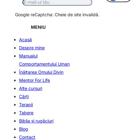
Google reCaptcha: Cheie de site invalidă.
MENIU
Acasă
Despre mine
Manualul
Comportamentului Uman
Înălţarea Omului Divin
Mentor For Life
Alte cursuri
Cărți
Terapii
Tabere
Biblia și rugăciuri
Blog
Contact