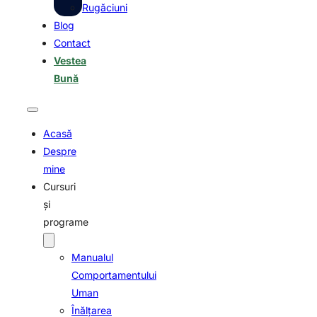
Rugăciuni
Blog
Contact
Vestea
Bună
Acasă
Despre
mine
Cursuri
şi
programe
Manualul
Comportamentului
Uman
Înălţarea